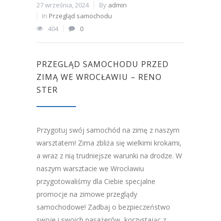
27 września, 2024
By
admin
In
Przegląd samochodu
404
0
PRZEGLĄD SAMOCHODU PRZED
ZIMĄ WE WROCŁAWIU – RENO
STER
Przygotuj swój samochód na zimę z naszym
warsztatem! Zima zbliża się wielkimi krokami,
a wraz z nią trudniejsze warunki na drodze. W
naszym warsztacie we Wrocławiu
przygotowaliśmy dla Ciebie specjalne
promocje na zimowe przeglądy
samochodowe! Zadbaj o bezpieczeństwo
swoje i swoich pasażerów, korzystając z