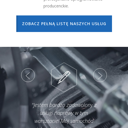
producenckie.
ZOBACZ PEŁNĄ LISTĘ NASZYCH USŁUG
"Jestem bardzo zadowolony z
"O
usługi naprawy w tym
nap
warsztacie! Mój samochód
Pr