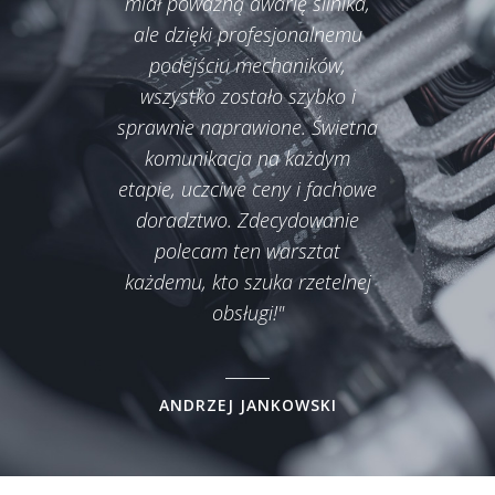
miał poważną awarię silnika,
świe
ale dzięki profesjonalnemu
kom
podejściu mechaników,
będzi
wszystko zostało szybko i
sprawnie naprawione. Świetna
komunikacja na każdym
etapie, uczciwe ceny i fachowe
doradztwo. Zdecydowanie
polecam ten warsztat
każdemu, kto szuka rzetelnej
obsługi!"
ANDRZEJ JANKOWSKI