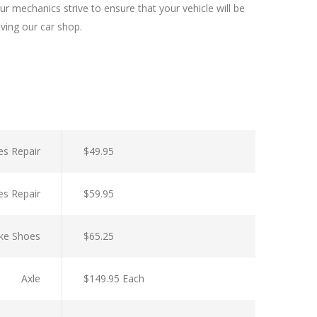
r mechanics strive to ensure that your vehicle will be
aving our car shop.
es Repair
$49.95
es Repair
$59.95
ke Shoes
$65.25
Axle
$149.95 Each