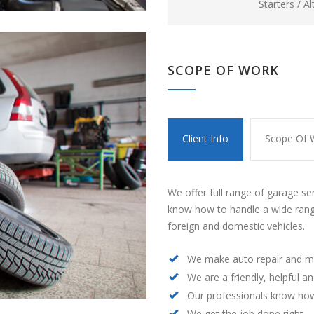
Starters / A
SCOPE OF WORK
Client Info
Scope Of 
We offer full range of garage se
know how to handle a wide rang
foreign and domestic vehicles.
We make auto repair and m
We are a friendly, helpful a
Our professionals know how
We get the job done right —