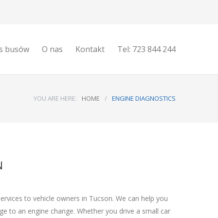
s busów
O nas
Kontakt
Tel: 723 844 244
YOU ARE HERE:
HOME
/
ENGINE DIAGNOSTICS
N
services to vehicle owners in Tucson. We can help you
nge to an engine change. Whether you drive a small car