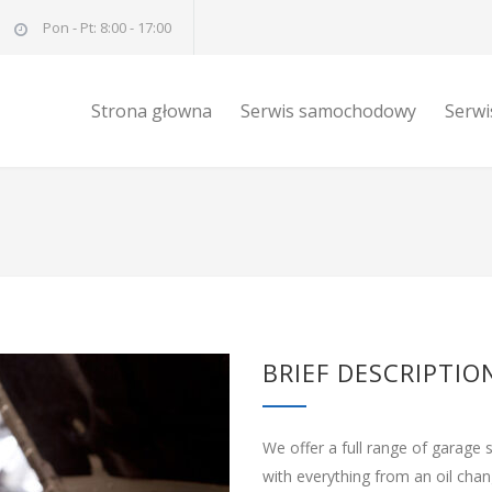
Pon - Pt: 8:00 - 17:00
Strona głowna
Serwis samochodowy
Serwi
BRIEF DESCRIPTIO
We offer a full range of garage 
with everything from an oil cha