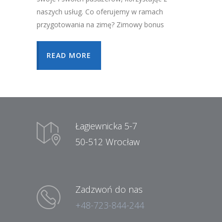
naszych usług. Co oferujemy w ramach
przygotowania na zimę? Zimowy bonus
READ MORE
Łagiewnicka 5-7
50-512 Wrocław
Zadzwoń do nas
+48-723-844-244