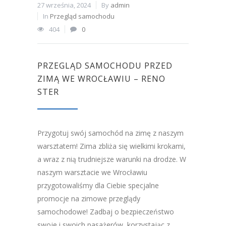
27 września, 2024
By
admin
In
Przegląd samochodu
404
0
PRZEGLĄD SAMOCHODU PRZED
ZIMĄ WE WROCŁAWIU – RENO
STER
Przygotuj swój samochód na zimę z naszym
warsztatem! Zima zbliża się wielkimi krokami,
a wraz z nią trudniejsze warunki na drodze. W
naszym warsztacie we Wrocławiu
przygotowaliśmy dla Ciebie specjalne
promocje na zimowe przeglądy
samochodowe! Zadbaj o bezpieczeństwo
swoje i swoich pasażerów, korzystając z